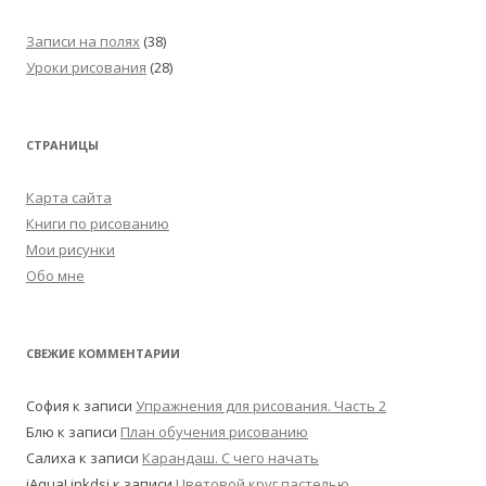
Записи на полях
(38)
Уроки рисования
(28)
СТРАНИЦЫ
Карта сайта
Книги по рисованию
Мои рисунки
Обо мне
СВЕЖИЕ КОММЕНТАРИИ
София
к записи
Упражнения для рисования. Часть 2
Блю
к записи
План обучения рисованию
Салиха
к записи
Карандаш. С чего начать
iAquaLinkdsi
к записи
Цветовой круг пастелью