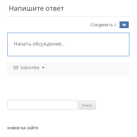
записям
Напишите ответ
Соединить с
Subscribe
Н
а
й
т
НОВОЕ НА САЙТЕ
и