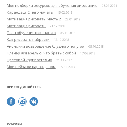
:
Моя подборка ресурсов для обучения рисованию
06.01.2021
Карандаш. С чего начать
15.02.2019
Мотивация рисовать. Часть 2
22.01.2019
Мотивация рисовать
21.12.2018
План обучения рисованию
05.11.2018
Как рисовать наброски
12.10.2018
Анонс или возвращение блудного попугая
05.10.2018
Пленэр акварелью, что брать с собой
17.06.2018
Цветовой круг пастелью
21.11.2017
Мои пейзажи карандашом
19.11.2017
ПРИСОЕДИНЯЙТЕСЬ
РУБРИКИ