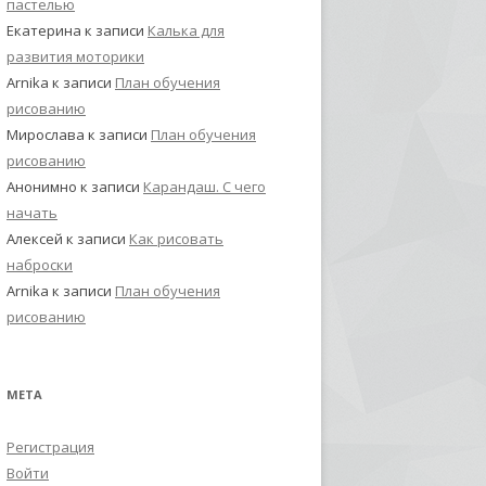
пастелью
Екатерина
к записи
Калька для
развития моторики
Arnika
к записи
План обучения
рисованию
Мирослава
к записи
План обучения
рисованию
Анонимно
к записи
Карандаш. С чего
начать
Алексей
к записи
Как рисовать
наброски
Arnika
к записи
План обучения
рисованию
МЕТА
Регистрация
Войти