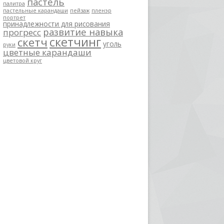
пастель
палитра
пастельные карандаши
пейзаж
пленэр
портрет
принадлежности для рисования
развитие навыка
прогресс
скетчинг
скетч
уголь
руки
цветные карандаши
цветовой круг