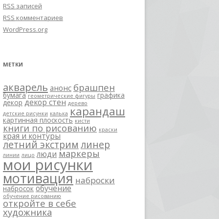
RSS
записей
RSS
комментариев
WordPress.org
МЕТКИ
акварель
брашпен
анонс
бумага
графика
геометрические фигуры
декор стен
декор
дерево
карандаш
детские рисунки
калька
картинная плоскость
кисти
книги по рисованию
краски
края и контуры
летний экстрим
линер
маркеры
люди
линии
лицо
мои рисунки
мотивация
наброски
обучение
набросок
обучение рисованию
откройте в себе
художника