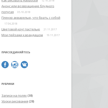
Как рисовать наброски
12.10.2018
Анонс или возвращение блудного
попугая
05.10.2018
Пленэр акварелью, что брать с собой
17.06.2018
Цветовой круг пастелью
21.11.2017
Мои пейзажи карандашом
19.11.2017
ПРИСОЕДИНЯЙТЕСЬ
РУБРИКИ
Записи на полях
(38)
Уроки рисования
(28)