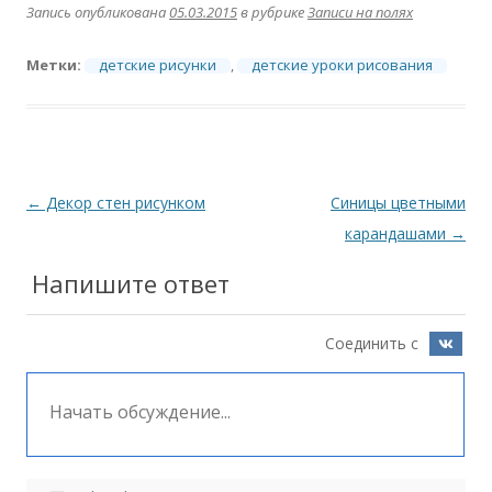
Запись опубликована
05.03.2015
в рубрике
Записи на полях
Метки:
детские рисунки
,
детские уроки рисования
Навигация
←
Декор стен рисунком
Синицы цветными
по
карандашами
→
записям
Напишите ответ
Соединить с