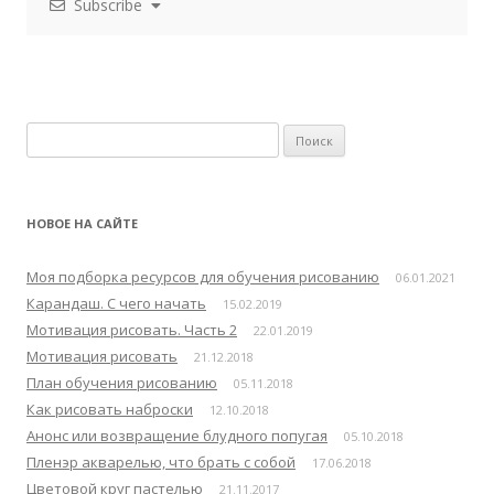
Subscribe
Н
а
й
т
НОВОЕ НА САЙТЕ
и
:
Моя подборка ресурсов для обучения рисованию
06.01.2021
Карандаш. С чего начать
15.02.2019
Мотивация рисовать. Часть 2
22.01.2019
Мотивация рисовать
21.12.2018
План обучения рисованию
05.11.2018
Как рисовать наброски
12.10.2018
Анонс или возвращение блудного попугая
05.10.2018
Пленэр акварелью, что брать с собой
17.06.2018
Цветовой круг пастелью
21.11.2017