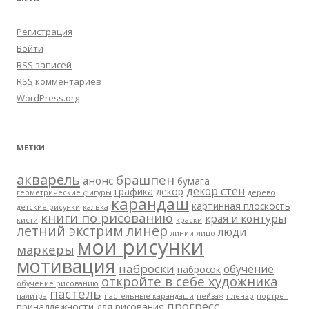
Регистрация
Войти
RSS
записей
RSS
комментариев
WordPress.org
МЕТКИ
акварель
брашпен
анонс
бумага
декор стен
графика
декор
геометрические фигуры
дерево
карандаш
картинная плоскость
детские рисунки
калька
книги по рисованию
края и контуры
кисти
краски
летний экстрим
линер
люди
линии
лицо
мои рисунки
маркеры
мотивация
наброски
обучение
набросок
откройте в себе художника
обучение рисованию
пастель
палитра
пастельные карандаши
пейзаж
пленэр
портрет
прогресс
принадлежности для рисования