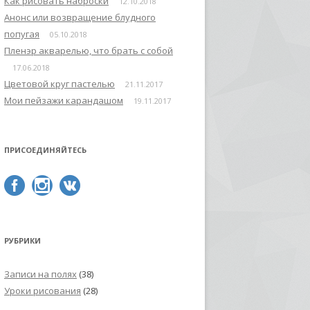
Как рисовать наброски
12.10.2018
Анонс или возвращение блудного
попугая
05.10.2018
Пленэр акварелью, что брать с собой
17.06.2018
Цветовой круг пастелью
21.11.2017
Мои пейзажи карандашом
19.11.2017
ПРИСОЕДИНЯЙТЕСЬ
РУБРИКИ
Записи на полях
(38)
Уроки рисования
(28)