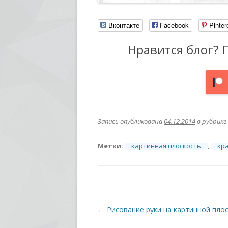
Вконтакте
Facebook
Pinter
Нравится блог? 
Запись опубликована
04.12.2014
в рубрике
Метки:
картинная плоскость
,
кр
Навигация
←
Рисование руки на картинной пло
по