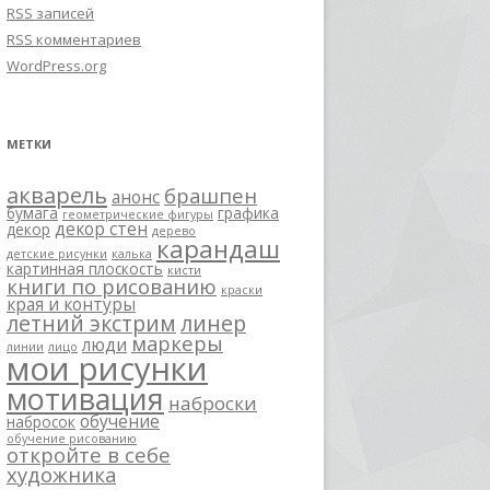
RSS
записей
RSS
комментариев
WordPress.org
МЕТКИ
акварель
брашпен
анонс
бумага
графика
геометрические фигуры
декор стен
декор
дерево
карандаш
детские рисунки
калька
картинная плоскость
кисти
книги по рисованию
краски
края и контуры
летний экстрим
линер
маркеры
люди
линии
лицо
мои рисунки
мотивация
наброски
обучение
набросок
обучение рисованию
откройте в себе
художника