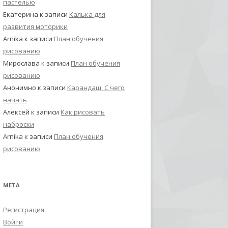
пастелью
Екатерина
к записи
Калька для
развития моторики
Arnika
к записи
План обучения
рисованию
Мирослава
к записи
План обучения
рисованию
Анонимно
к записи
Карандаш. С чего
начать
Алексей
к записи
Как рисовать
наброски
Arnika
к записи
План обучения
рисованию
МЕТА
Регистрация
Войти