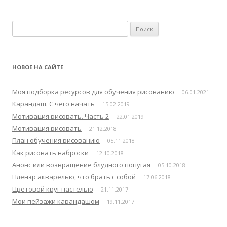
Н
а
й
т
НОВОЕ НА САЙТЕ
и
:
Моя подборка ресурсов для обучения рисованию
06.01.2021
Карандаш. С чего начать
15.02.2019
Мотивация рисовать. Часть 2
22.01.2019
Мотивация рисовать
21.12.2018
План обучения рисованию
05.11.2018
Как рисовать наброски
12.10.2018
Анонс или возвращение блудного попугая
05.10.2018
Пленэр акварелью, что брать с собой
17.06.2018
Цветовой круг пастелью
21.11.2017
Мои пейзажи карандашом
19.11.2017