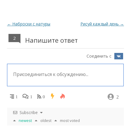
Навигация
←
Наброски с натуры
Рисуй каждый день
→
по
2
Напишите ответ
записям
Соединить с
2
1
1
0
Subscribe
newest
oldest
most voted