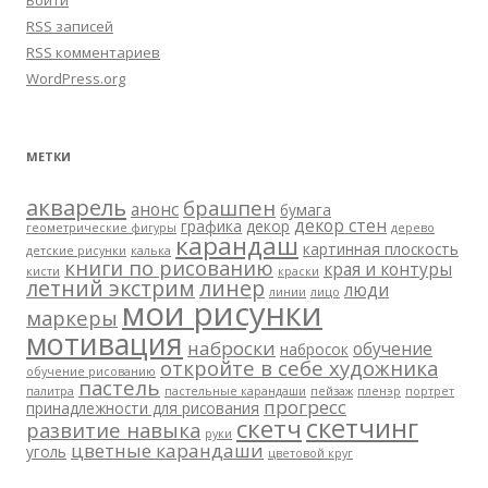
RSS
записей
RSS
комментариев
WordPress.org
МЕТКИ
акварель
брашпен
анонс
бумага
декор стен
графика
декор
геометрические фигуры
дерево
карандаш
картинная плоскость
детские рисунки
калька
книги по рисованию
края и контуры
кисти
краски
летний экстрим
линер
люди
линии
лицо
мои рисунки
маркеры
мотивация
наброски
обучение
набросок
откройте в себе художника
обучение рисованию
пастель
палитра
пастельные карандаши
пейзаж
пленэр
портрет
прогресс
принадлежности для рисования
скетчинг
скетч
развитие навыка
руки
цветные карандаши
уголь
цветовой круг