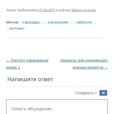
Запись опубликована
27.04.2015
в рубрике
Записи на полях
Метки:
карандаш
,
мои рисунки
,
наброски
,
скетчинг
Навигация
←
Портрет карандашом
Акварель для начинающих,
по
номер 2
важные моменты
→
записям
Напишите ответ
Соединить с