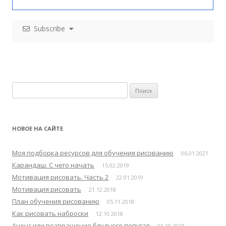
Subscribe
Н
а
й
т
НОВОЕ НА САЙТЕ
и
:
Моя подборка ресурсов для обучения рисованию
06.01.2021
Карандаш. С чего начать
15.02.2019
Мотивация рисовать. Часть 2
22.01.2019
Мотивация рисовать
21.12.2018
План обучения рисованию
05.11.2018
Как рисовать наброски
12.10.2018
Анонс или возвращение блудного попугая
05.10.2018