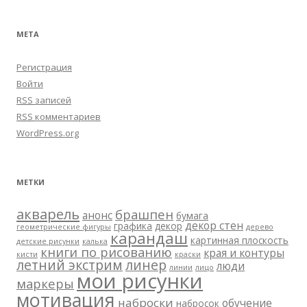
МЕТА
Регистрация
Войти
RSS
записей
RSS
комментариев
WordPress.org
МЕТКИ
акварель
брашпен
анонс
бумага
декор стен
графика
декор
геометрические фигуры
дерево
карандаш
картинная плоскость
детские рисунки
калька
книги по рисованию
края и контуры
кисти
краски
летний экстрим
линер
люди
линии
лицо
мои рисунки
маркеры
мотивация
наброски
обучение
набросок