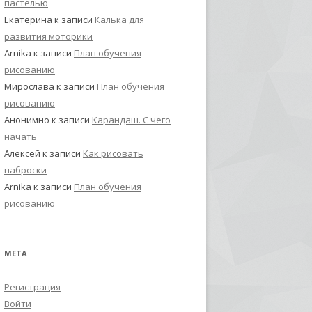
пастелью
Екатерина
к записи
Калька для
развития моторики
Arnika
к записи
План обучения
рисованию
Мирослава
к записи
План обучения
рисованию
Анонимно
к записи
Карандаш. С чего
начать
Алексей
к записи
Как рисовать
наброски
Arnika
к записи
План обучения
рисованию
МЕТА
Регистрация
Войти