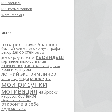
RSS
записей
RSS
комментариев
WordPress.org
МЕТКИ
акварель
брашпен
анонс
бумага
графика
геометрические фигуры
декор стен
декор
дерево
карандаш
детские рисунки
калька
картинная плоскость
кисти
книги по рисованию
краски
края и контуры
летний экстрим
линер
маркеры
люди
линии
лицо
мои рисунки
мотивация
наброски
обучение
набросок
обучение рисованию
откройте в себе
художника