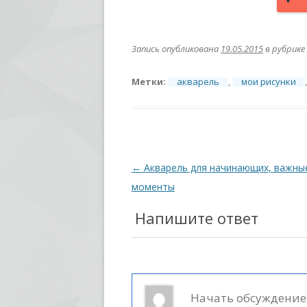
Запись опубликована
19.05.2015
в рубрике
Метки:
акварель
,
мои рисунки
Навигация
←
Акварель для начинающих, важны
по
моменты
записям
Напишите ответ