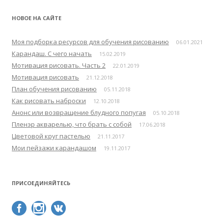
й
т
НОВОЕ НА САЙТЕ
и
:
Моя подборка ресурсов для обучения рисованию
06.01.2021
Карандаш. С чего начать
15.02.2019
Мотивация рисовать. Часть 2
22.01.2019
Мотивация рисовать
21.12.2018
План обучения рисованию
05.11.2018
Как рисовать наброски
12.10.2018
Анонс или возвращение блудного попугая
05.10.2018
Пленэр акварелью, что брать с собой
17.06.2018
Цветовой круг пастелью
21.11.2017
Мои пейзажи карандашом
19.11.2017
ПРИСОЕДИНЯЙТЕСЬ