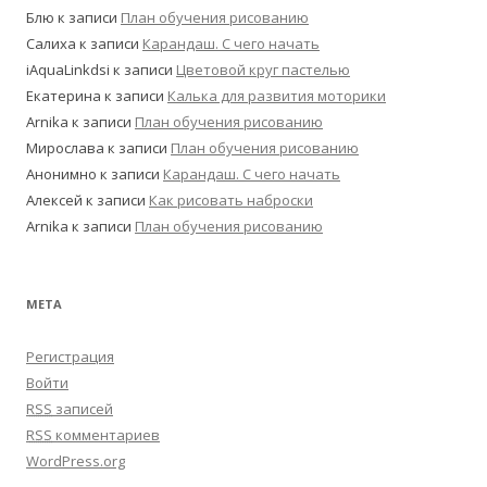
Блю
к записи
План обучения рисованию
Салиха
к записи
Карандаш. С чего начать
iAquaLinkdsi
к записи
Цветовой круг пастелью
Екатерина
к записи
Калька для развития моторики
Arnika
к записи
План обучения рисованию
Мирослава
к записи
План обучения рисованию
Анонимно
к записи
Карандаш. С чего начать
Алексей
к записи
Как рисовать наброски
Arnika
к записи
План обучения рисованию
МЕТА
Регистрация
Войти
RSS
записей
RSS
комментариев
WordPress.org