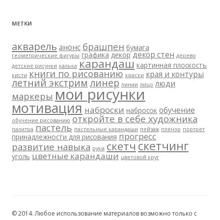
МЕТКИ
акварель
брашпен
анонс
бумага
декор стен
графика
декор
геометрические фигуры
дерево
карандаш
картинная плоскость
детские рисунки
калька
книги по рисованию
края и контуры
кисти
краски
летний экстрим
линер
люди
линии
лицо
мои рисунки
маркеры
мотивация
наброски
обучение
набросок
откройте в себе художника
обучение рисованию
пастель
палитра
пастельные карандаши
пейзаж
пленэр
портрет
прогресс
принадлежности для рисования
скетчинг
скетч
развитие навыка
руки
цветные карандаши
уголь
цветовой круг
© 2014. Любое использование материалов возможно только с