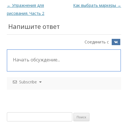
Навигация
←
Упражнения для
Как выбрать маркеры
→
по
рисования. Часть 2
записям
Напишите ответ
Соединить с
Subscribe
Н
а