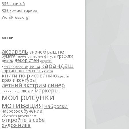
RSS
записей
RSS
комментариев
WordPress.org
МЕТКИ
акварель
брашпен
анонс
бумага
графика
геометрические фигуры
декор стен
декор
дерево
карандаш
детские рисунки
калька
картинная плоскость
кисти
книги по рисованию
краски
края и контуры
летний экстрим
линер
маркеры
люди
линии
лицо
мои рисунки
мотивация
наброски
обучение
набросок
обучение рисованию
откройте в себе
художника