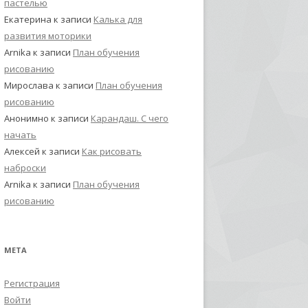
пастелью
Екатерина
к записи
Калька для
развития моторики
Arnika
к записи
План обучения
рисованию
Мирослава
к записи
План обучения
рисованию
Анонимно
к записи
Карандаш. С чего
начать
Алексей
к записи
Как рисовать
наброски
Arnika
к записи
План обучения
рисованию
МЕТА
Регистрация
Войти