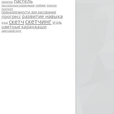
пастель
палитра
пастельные карандаши
пейзаж
пленэр
портрет
принадлежности для рисования
развитие навыка
прогресс
скетчинг
скетч
уголь
руки
цветные карандаши
цветовой круг