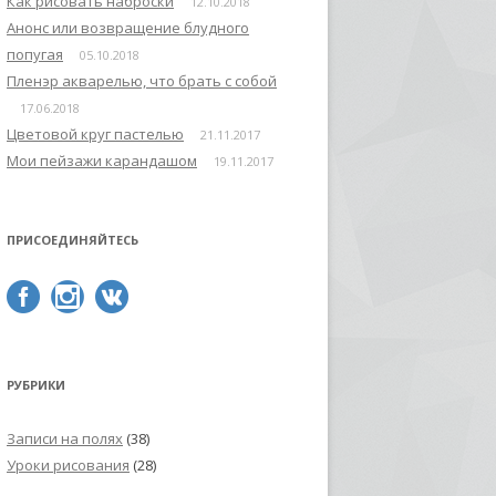
Как рисовать наброски
12.10.2018
Анонс или возвращение блудного
попугая
05.10.2018
Пленэр акварелью, что брать с собой
17.06.2018
Цветовой круг пастелью
21.11.2017
Мои пейзажи карандашом
19.11.2017
ПРИСОЕДИНЯЙТЕСЬ
РУБРИКИ
Записи на полях
(38)
Уроки рисования
(28)