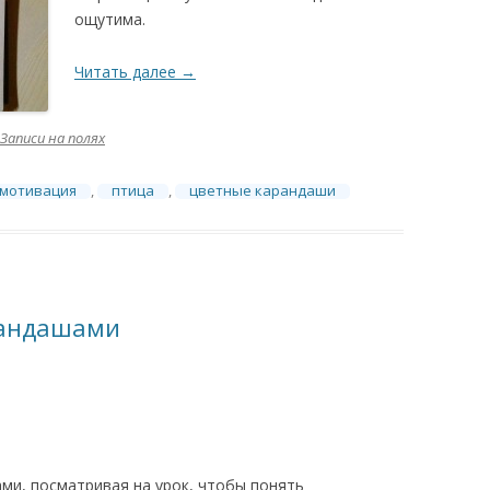
ощутима.
Читать далее
→
Записи на полях
мотивация
,
птица
,
цветные карандаши
рандашами
ми, посматривая на урок, чтобы понять