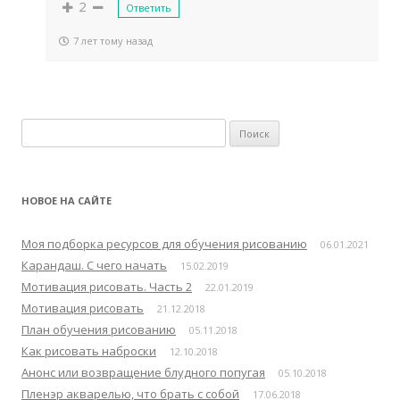
2
Ответить
7 лет тому назад
Н
а
й
т
НОВОЕ НА САЙТЕ
и
:
Моя подборка ресурсов для обучения рисованию
06.01.2021
Карандаш. С чего начать
15.02.2019
Мотивация рисовать. Часть 2
22.01.2019
Мотивация рисовать
21.12.2018
План обучения рисованию
05.11.2018
Как рисовать наброски
12.10.2018
Анонс или возвращение блудного попугая
05.10.2018
Пленэр акварелью, что брать с собой
17.06.2018