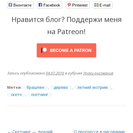
Вконтакте
Facebook
Pinterest
E-mail
Нравится блог? Поддержи меня
на Patreon!
Запись опубликована
04.07.2016
в рубрике
Уроки рисования
Метки:
брашпен
,
дерево
,
летний экстрим
,
скетч
,
скетчинг
Навигация
←
Скетчинг — лучший
О прогрессе в рисовании,