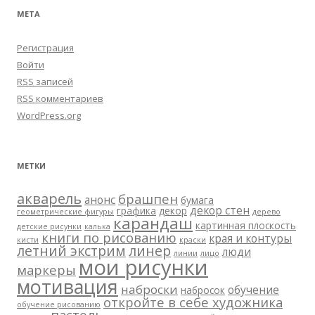
МЕТА
Регистрация
Войти
RSS
записей
RSS
комментариев
WordPress.org
МЕТКИ
акварель
брашпен
анонс
бумага
декор стен
графика
декор
геометрические фигуры
дерево
карандаш
картинная плоскость
детские рисунки
калька
книги по рисованию
края и контуры
кисти
краски
летний экстрим
линер
люди
линии
лицо
мои рисунки
маркеры
мотивация
наброски
обучение
набросок
откройте в себе художника
обучение рисованию
пастель