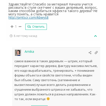
Здравствуйте! Спасибо за метериал! Начала учится
рисовать в стуле скетчинг с ваших делревьев, вопрос,
каким способом добиться эффекта такого дерева? Не
могу понять, а стиль нравится
http://prntscr.com/kbwys8
1
Ответить
8 лет тому назад
Arnika
самое важное в таких деревьях — штрих, который
передает характер дерева, фактуру массива листьев,
его надо вырабатывать, тренировать. + понимание
формы объекта и свойств светотени, чтобы виден
был объем. Саму светотень (затемнение и
высветление) лучше всего делать разряжением и
сгущением выбранного штриха и не забывать, что
штрих должен ложиться в разных направлениях. Как-
то так, если вкратце