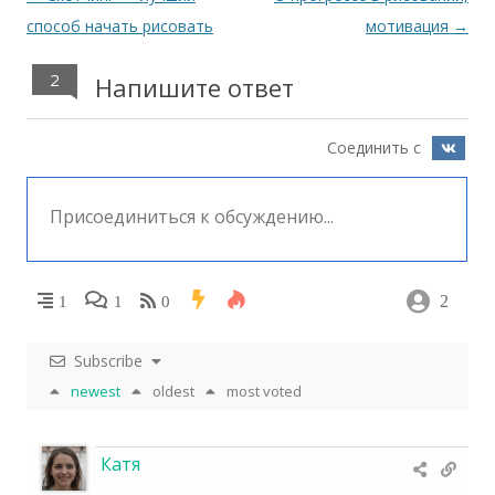
по
способ начать рисовать
мотивация
→
записям
2
Напишите ответ
Соединить с
2
1
1
0
Subscribe
newest
oldest
most voted
Катя