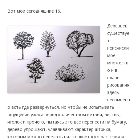
Вот мои сегодняшние 16.
Деревьев
существуе
т
неисчисли
мое
множеств
о и в
плане
рисования
здесь
несомненн
о есть где развернуться, но чтобы не испытывать
ощущение ужаса перед количеством ветвей, листвы,
иголок и прочего, пытаясь это все перенести на бумагу,
дерево упрощают, улавливают характер штриха,
которым можно передать вид конкретного растения и