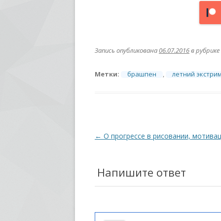
Запись опубликована
06.07.2016
в рубрике
Метки:
брашпен
,
летний экстри
Навигация
←
О прогрессе в рисовании, мотива
по
записям
Напишите ответ