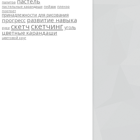
пастель
палитра
пастельные карандаши
пейзаж
пленэр
портрет
принадлежности для рисования
развитие навыка
прогресс
скетчинг
скетч
уголь
руки
цветные карандаши
цветовой круг