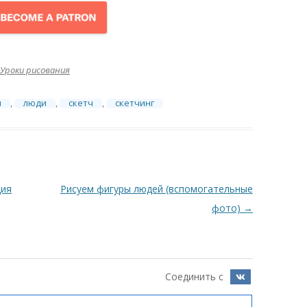
Уроки рисования
м
,
люди
,
скетч
,
скетчинг
ция
Рисуем фигуры людей (вспомогательные
фото)
→
Соединить с