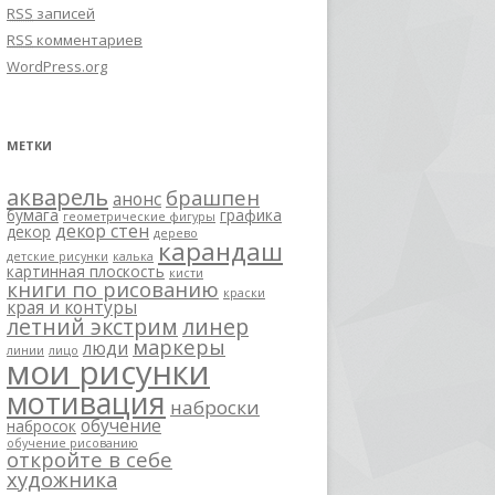
RSS
записей
RSS
комментариев
WordPress.org
МЕТКИ
акварель
брашпен
анонс
бумага
графика
геометрические фигуры
декор стен
декор
дерево
карандаш
детские рисунки
калька
картинная плоскость
кисти
книги по рисованию
краски
края и контуры
летний экстрим
линер
маркеры
люди
линии
лицо
мои рисунки
мотивация
наброски
обучение
набросок
обучение рисованию
откройте в себе
художника