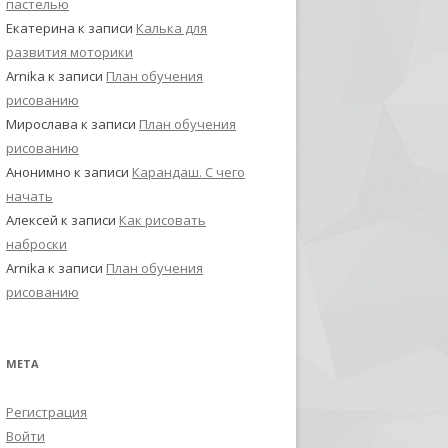
пастелью
Екатерина
к записи
Калька для
развития моторики
Arnika
к записи
План обучения
рисованию
Мирослава
к записи
План обучения
рисованию
Анонимно
к записи
Карандаш. С чего
начать
Алексей
к записи
Как рисовать
наброски
Arnika
к записи
План обучения
рисованию
МЕТА
Регистрация
Войти