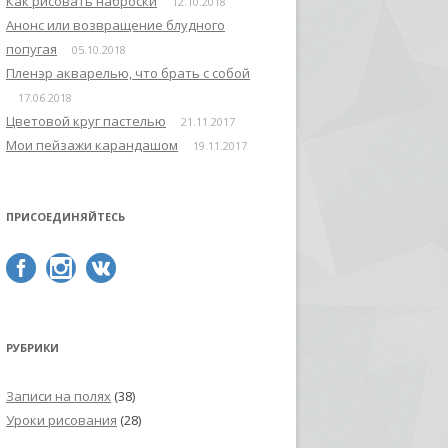
Как рисовать наброски
12.10.2018
Анонс или возвращение блудного
попугая
05.10.2018
Пленэр акварелью, что брать с собой
17.06.2018
Цветовой круг пастелью
21.11.2017
Мои пейзажи карандашом
19.11.2017
ПРИСОЕДИНЯЙТЕСЬ
РУБРИКИ
Записи на полях
(38)
Уроки рисования
(28)