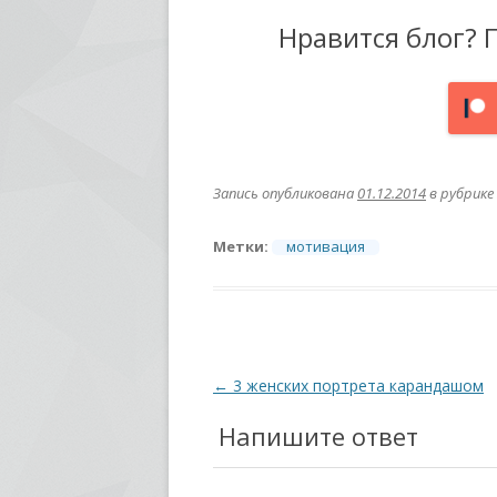
Нравится блог? 
Запись опубликована
01.12.2014
в рубрике
Метки:
мотивация
Навигация
←
3 женских портрета карандашом
по
Напишите ответ
записям