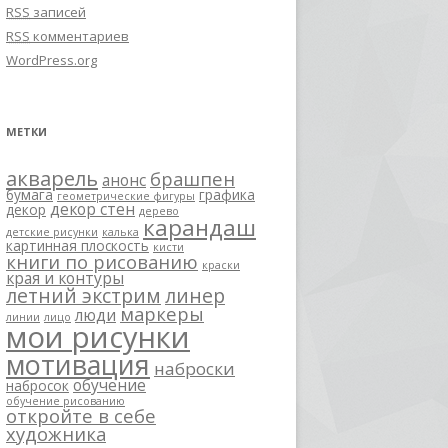
RSS
записей
RSS
комментариев
WordPress.org
МЕТКИ
акварель
брашпен
анонс
бумага
графика
геометрические фигуры
декор стен
декор
дерево
карандаш
детские рисунки
калька
картинная плоскость
кисти
книги по рисованию
краски
края и контуры
летний экстрим
линер
маркеры
люди
линии
лицо
мои рисунки
мотивация
наброски
обучение
набросок
обучение рисованию
откройте в себе
художника