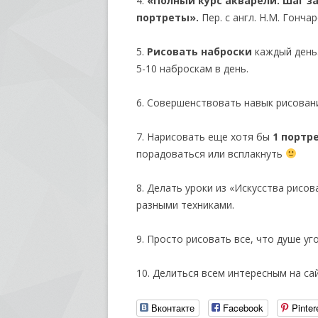
4.
«Полный курс акварели. Шаг з
портреты».
Пер. с англ. Н.М. Гончар
5.
Рисовать наброски
каждый день.
5-10 наброскам в день.
6. Совершенствовать навык рисова
7. Нарисовать еще хотя бы
1 портр
порадоваться или всплакнуть
8. Делать уроки из «Искусства рисо
разными техниками.
9. Просто рисовать все, что душе уг
10. Делиться всем интересным на с
Вконтакте
Facebook
Pinter