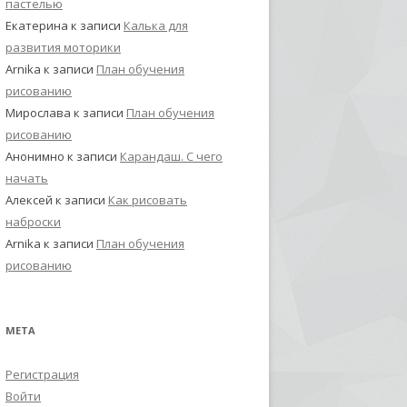
пастелью
Екатерина
к записи
Калька для
развития моторики
Arnika
к записи
План обучения
рисованию
Мирослава
к записи
План обучения
рисованию
Анонимно
к записи
Карандаш. С чего
начать
Алексей
к записи
Как рисовать
наброски
Arnika
к записи
План обучения
рисованию
МЕТА
Регистрация
Войти