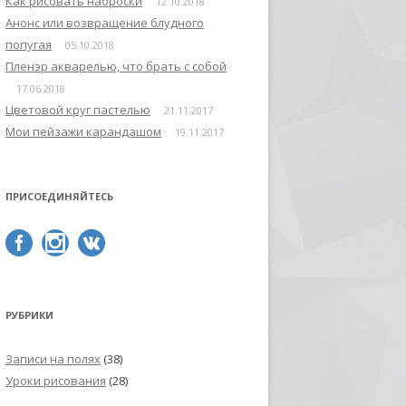
Как рисовать наброски
12.10.2018
Анонс или возвращение блудного
попугая
05.10.2018
Пленэр акварелью, что брать с собой
17.06.2018
Цветовой круг пастелью
21.11.2017
Мои пейзажи карандашом
19.11.2017
ПРИСОЕДИНЯЙТЕСЬ
РУБРИКИ
Записи на полях
(38)
Уроки рисования
(28)