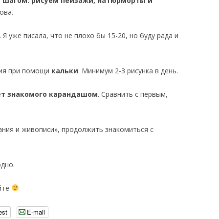
а шагом: рисуем пейзажи, натюрморты и
ова.
 Я уже писала, что не плохо бы 15-20, но буду рада и
ния при помощи
кальки
. Минимум 2-3 рисунка в день.
ет знакомого карандашом
. Сравнить с первым,
вания и живописи», продолжить знакомиться с
одно.
айте
est
E-mail